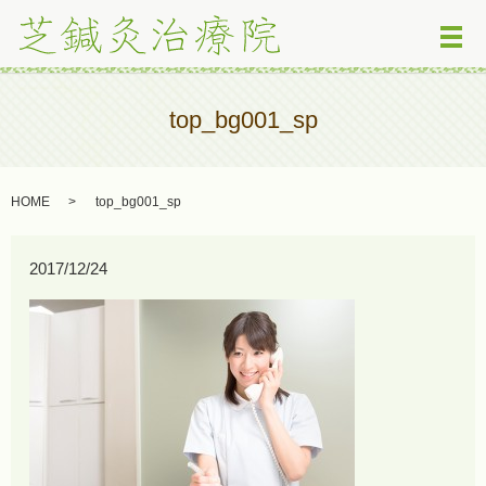
メ
top_bg001_sp
HOME
top_bg001_sp
2017/12/24