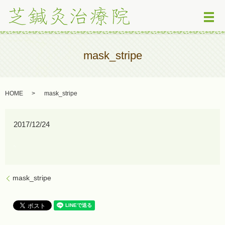
メ
mask_stripe
HOME
mask_stripe
2017/12/24
mask_stripe