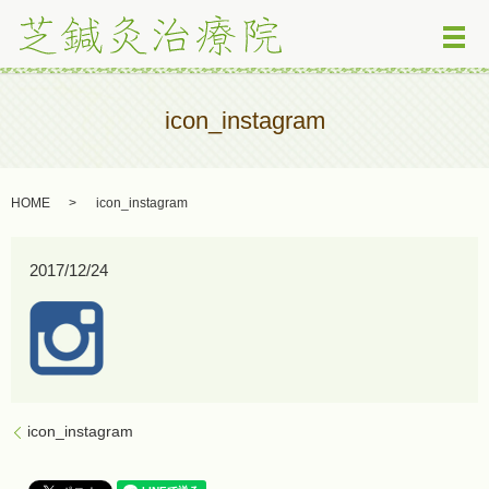
メ
icon_instagram
HOME
icon_instagram
2017/12/24
icon_instagram